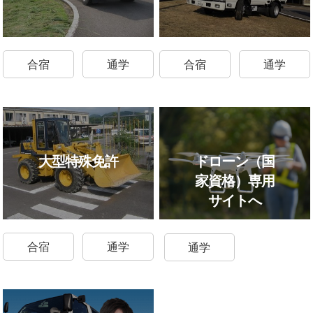
合宿
通学
合宿
通学
ドローン（国
大型特殊免許
家資格）専用
サイトへ
合宿
通学
通学