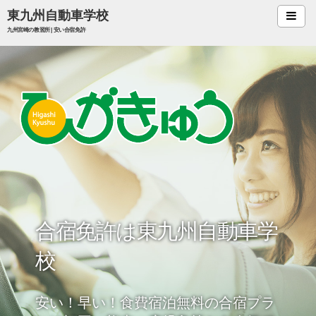
東九州自動車学校
九州宮崎の教習所 | 安い合宿免許
合宿免許
合宿料金
宿泊案内
お食事
会社案内
アクセス
職員・求人
技能講習
合宿免許は東九州自動車学
校
助成金
安い！早い！食費宿泊無料の合宿プラ