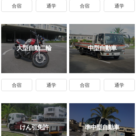
合宿
通学
合宿
通学
大型自動二輪
中型自動車
合宿
通学
合宿
通学
けん引免許
準中型自動車