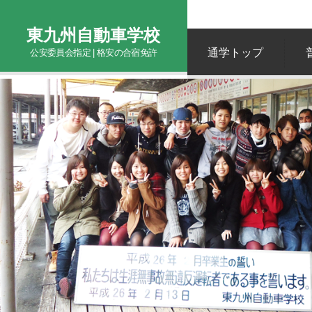
東九州自動車学校
通学トップ
公安委員会指定 | 格安の合宿免許