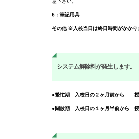
意下さい。
6：筆記用具
その他 ※入校当日は終日時間がかか
システム解除料が発生します。
●繁忙期 入校日の２ヶ月前から 授
●閑散期 入校日の１ヶ月半前から 授