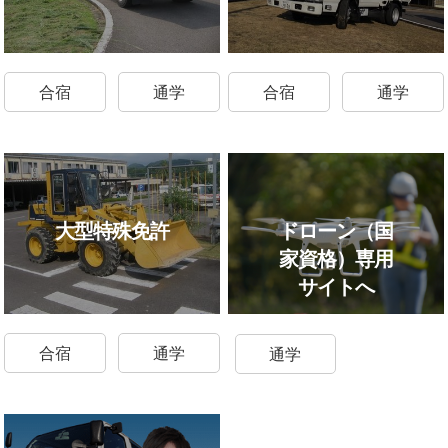
合宿
通学
合宿
通学
ドローン（国
大型特殊免許
家資格）専用
サイトへ
合宿
通学
通学