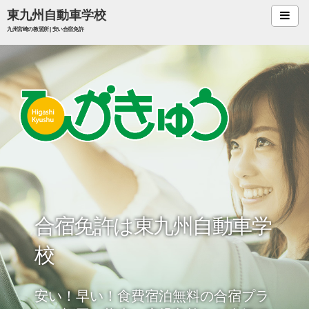
東九州自動車学校
九州宮崎の教習所 | 安い合宿免許
合宿免許
合宿料金
宿泊案内
お食事
会社案内
アクセス
職員・求人
技能講習
合宿免許は東九州自動車学
校
助成金
安い！早い！食費宿泊無料の合宿プラ