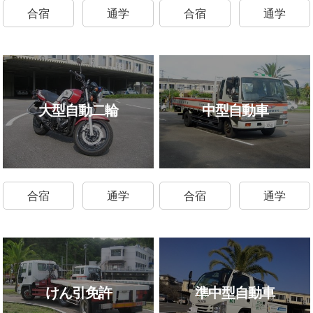
合宿
通学
合宿
通学
大型自動二輪
中型自動車
合宿
通学
合宿
通学
けん引免許
準中型自動車