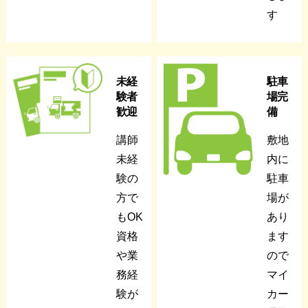
す
未経
駐車
験者
場完
歓迎
備
講師
敷地
未経
内に
験の
駐車
方で
場が
もOK
あり
資格
ます
や業
ので
務経
マイ
験が
カー