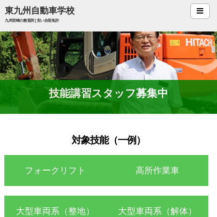
東九州自動車学校
九州宮崎の教習所 | 安い合宿免許
合宿免許
合宿料金
宿泊案内
お食事
技能講習スタッフ募集中
会社案内
アクセス
対象技能（一例）
職員・求人
技能講習
フォークリフト
高所作業車
助成金
大型車両系（整地）
大型車両系（解体）