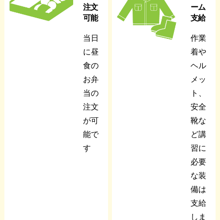
注文
ーム
可能
支給
当日
作業
に昼
着や
食の
ヘル
お弁
メッ
当の
ト、
注文
安全
が可
靴な
能で
ど講
す
習に
必要
な装
備は
支給
しま