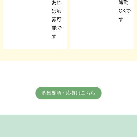
あれ
通勤
ば応
OKで
募可
す
能で
す
募集要項・応募はこちら