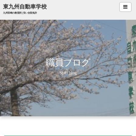
東九州自動車学校
九州宮崎の教習所 | 安い合宿免許
合宿免許
合宿料金
宿泊案内
お食事
職員ブログ
会社案内
アクセス
Staff blog
職員・求人
技能講習
助成金